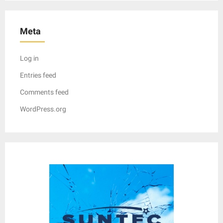
Meta
Log in
Entries feed
Comments feed
WordPress.org