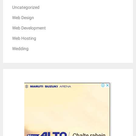
Uncategorized
Web Design
Web Development
Web Hosting
Wedding