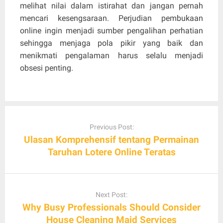
melihat nilai dalam istirahat dan jangan pernah
mencari kesengsaraan. Perjudian pembukaan
online ingin menjadi sumber pengalihan perhatian
sehingga menjaga pola pikir yang baik dan
menikmati pengalaman harus selalu menjadi
obsesi penting.
Post
navigation
Previous Post:
Ulasan Komprehensif tentang Permainan
Taruhan Lotere Online Teratas
Next Post:
Why Busy Professionals Should Consider
House Cleaning Maid Services