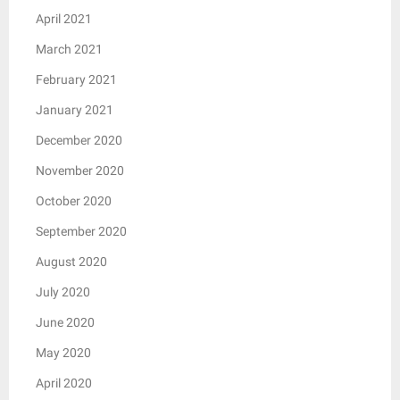
April 2021
March 2021
February 2021
January 2021
December 2020
November 2020
October 2020
September 2020
August 2020
July 2020
June 2020
May 2020
April 2020