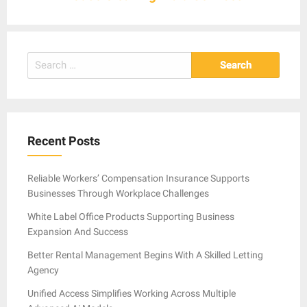
Search
for:
Recent Posts
Reliable Workers’ Compensation Insurance Supports
Businesses Through Workplace Challenges
White Label Office Products Supporting Business
Expansion And Success
Better Rental Management Begins With A Skilled Letting
Agency
Unified Access Simplifies Working Across Multiple