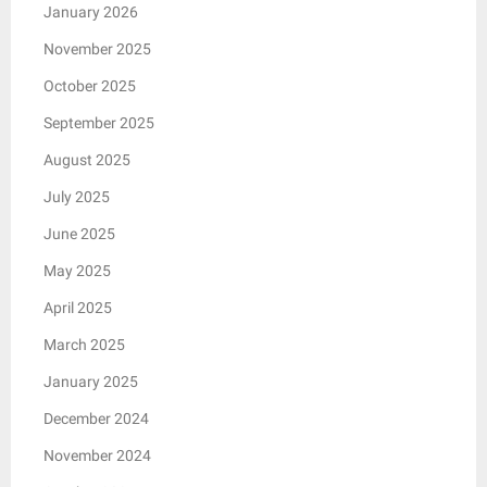
January 2026
November 2025
October 2025
September 2025
August 2025
July 2025
June 2025
May 2025
April 2025
March 2025
January 2025
December 2024
November 2024